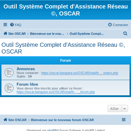
Outil Système Complet d'Assistance Réseau
©, OSCAR
FAQ
Connexion
R
Site OSCAR
Bienvenue sur le nouveau forum OSCAR
Outil Système Complet d'Assistance Réseau ©, OSCAR
e
Outil Système Complet d'Assistance Réseau ©,
c
OSCAR
h
Forum
e
Annonces
r
Nous contacter :
https://oscar.banquise.eu/OSCAR/stat/fo ... ontact.php
c
Sujets :
14
h
Forum libre
Vous devez être inscrits pour utiliser ce forum :
e
https://oscar.banquise.eu/OSCAR/stat/fo ... _forum.php
r
Aller
Site OSCAR
Bienvenue sur le nouveau forum OSCAR
Développé par
phpBB
® Forum Software © phpBB Limited