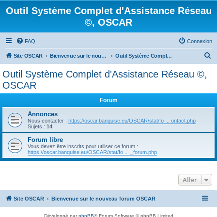
Outil Système Complet d'Assistance Réseau
©, OSCAR
FAQ
Connexion
R
Site OSCAR
Bienvenue sur le nouveau forum OSCAR
Outil Système Complet d'Assistance Réseau ©, OSCAR
e
Outil Système Complet d'Assistance Réseau ©,
c
OSCAR
h
Forum
e
Annonces
r
Nous contacter :
https://oscar.banquise.eu/OSCAR/stat/fo ... ontact.php
c
Sujets :
14
h
Forum libre
Vous devez être inscrits pour utiliser ce forum :
e
https://oscar.banquise.eu/OSCAR/stat/fo ... _forum.php
r
Aller
Site OSCAR
Bienvenue sur le nouveau forum OSCAR
Développé par
phpBB
® Forum Software © phpBB Limited