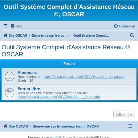
Outil Système Complet d'Assistance Réseau
©, OSCAR
FAQ
Connexion
R
Site OSCAR
Bienvenue sur le nouveau forum OSCAR
Outil Système Complet d'Assistance Réseau ©, OSCAR
e
Outil Système Complet d'Assistance Réseau ©,
c
OSCAR
h
Forum
e
Annonces
r
Nous contacter :
https://oscar.banquise.eu/OSCAR/stat/fo ... ontact.php
c
Sujets :
14
h
Forum libre
Vous devez être inscrits pour utiliser ce forum :
e
https://oscar.banquise.eu/OSCAR/stat/fo ... _forum.php
r
Aller
Site OSCAR
Bienvenue sur le nouveau forum OSCAR
Développé par
phpBB
® Forum Software © phpBB Limited