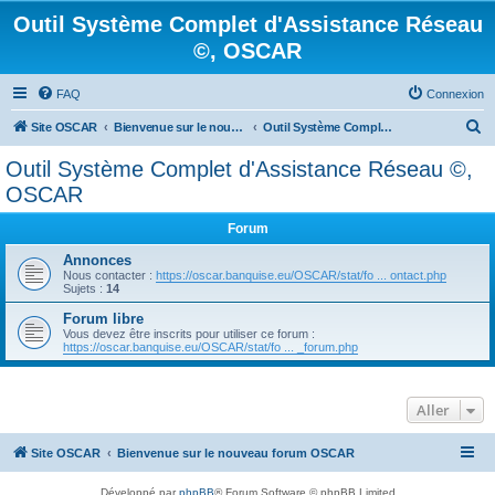
Outil Système Complet d'Assistance Réseau
©, OSCAR
FAQ
Connexion
R
Site OSCAR
Bienvenue sur le nouveau forum OSCAR
Outil Système Complet d'Assistance Réseau ©, OSCAR
e
Outil Système Complet d'Assistance Réseau ©,
c
OSCAR
h
Forum
e
Annonces
r
Nous contacter :
https://oscar.banquise.eu/OSCAR/stat/fo ... ontact.php
c
Sujets :
14
h
Forum libre
Vous devez être inscrits pour utiliser ce forum :
e
https://oscar.banquise.eu/OSCAR/stat/fo ... _forum.php
r
Aller
Site OSCAR
Bienvenue sur le nouveau forum OSCAR
Développé par
phpBB
® Forum Software © phpBB Limited