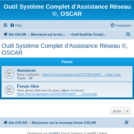
Outil Système Complet d'Assistance Réseau
©, OSCAR
FAQ
Connexion
R
Site OSCAR
Bienvenue sur le nouveau forum OSCAR
Outil Système Complet d'Assistance Réseau ©, OSCAR
e
Outil Système Complet d'Assistance Réseau ©,
c
OSCAR
h
Forum
e
Annonces
r
Nous contacter :
https://oscar.banquise.eu/OSCAR/stat/fo ... ontact.php
c
Sujets :
14
h
Forum libre
Vous devez être inscrits pour utiliser ce forum :
e
https://oscar.banquise.eu/OSCAR/stat/fo ... _forum.php
r
Aller
Site OSCAR
Bienvenue sur le nouveau forum OSCAR
Développé par
phpBB
® Forum Software © phpBB Limited