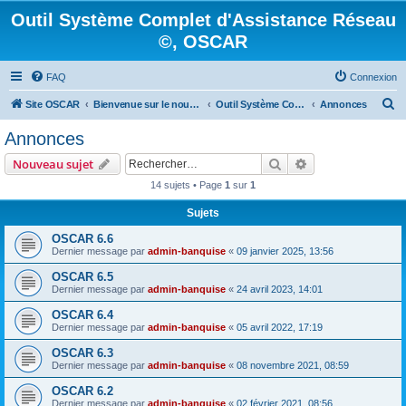
Outil Système Complet d'Assistance Réseau
©, OSCAR
FAQ
Connexion
R
Site OSCAR
Bienvenue sur le nouveau forum OSCAR
Outil Système Complet d'Assistance Réseau ©, OSCAR
Annonces
e
Annonces
c
Rechercher
Recherche avanc
Nouveau sujet
h
14 sujets • Page
1
sur
1
e
Sujets
r
c
OSCAR 6.6
Dernier message par
admin-banquise
«
09 janvier 2025, 13:56
h
OSCAR 6.5
e
Dernier message par
admin-banquise
«
24 avril 2023, 14:01
r
OSCAR 6.4
Dernier message par
admin-banquise
«
05 avril 2022, 17:19
OSCAR 6.3
Dernier message par
admin-banquise
«
08 novembre 2021, 08:59
OSCAR 6.2
Dernier message par
admin-banquise
«
02 février 2021, 08:56