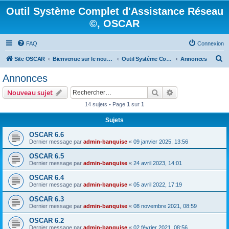
Outil Système Complet d'Assistance Réseau
©, OSCAR
FAQ
Connexion
R
Site OSCAR
Bienvenue sur le nouveau forum OSCAR
Outil Système Complet d'Assistance Réseau ©, OSCAR
Annonces
e
Annonces
c
Rechercher
Recherche avanc
Nouveau sujet
h
14 sujets • Page
1
sur
1
e
Sujets
r
c
OSCAR 6.6
Dernier message par
admin-banquise
«
09 janvier 2025, 13:56
h
OSCAR 6.5
e
Dernier message par
admin-banquise
«
24 avril 2023, 14:01
r
OSCAR 6.4
Dernier message par
admin-banquise
«
05 avril 2022, 17:19
OSCAR 6.3
Dernier message par
admin-banquise
«
08 novembre 2021, 08:59
OSCAR 6.2
Dernier message par
admin-banquise
«
02 février 2021, 08:56