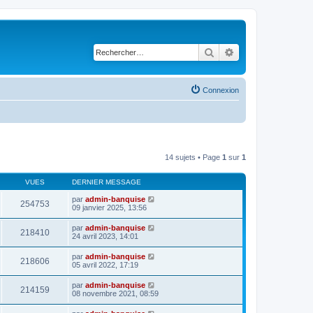
Rechercher
Recherche avancé
Connexion
14 sujets • Page
1
sur
1
VUES
DERNIER MESSAGE
par
admin-banquise
254753
09 janvier 2025, 13:56
par
admin-banquise
218410
24 avril 2023, 14:01
par
admin-banquise
218606
05 avril 2022, 17:19
par
admin-banquise
214159
08 novembre 2021, 08:59