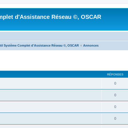
mplet d'Assistance Réseau ©, OSCAR
til Système Complet d'Assistance Réseau ©, OSCAR
Annonces
cher
cherche avancée
RÉPONSES
0
0
0
0