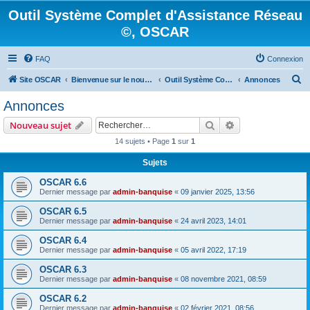
Outil Système Complet d'Assistance Réseau
©, OSCAR
FAQ
Connexion
R
Site OSCAR
Bienvenue sur le nouveau forum OSCAR
Outil Système Complet d'Assistance Réseau ©, OSCAR
Annonces
e
Annonces
c
Rechercher
Recherche avanc
Nouveau sujet
h
14 sujets • Page
1
sur
1
e
Sujets
r
c
OSCAR 6.6
Dernier message par
admin-banquise
«
09 janvier 2025, 13:56
h
OSCAR 6.5
e
Dernier message par
admin-banquise
«
24 avril 2023, 14:01
r
OSCAR 6.4
Dernier message par
admin-banquise
«
05 avril 2022, 17:19
OSCAR 6.3
Dernier message par
admin-banquise
«
08 novembre 2021, 08:59
OSCAR 6.2
Dernier message par
admin-banquise
«
02 février 2021, 08:56