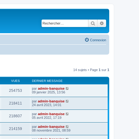
Rechercher
Recherche avancé
Connexion
14 sujets • Page
1
sur
1
VUES
DERNIER MESSAGE
par
admin-banquise
254753
09 janvier 2025, 13:56
par
admin-banquise
218411
24 avril 2023, 14:01
par
admin-banquise
218607
05 avril 2022, 17:19
par
admin-banquise
214159
08 novembre 2021, 08:59