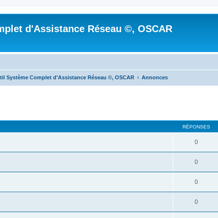
mplet d'Assistance Réseau ©, OSCAR
til Système Complet d'Assistance Réseau ©, OSCAR
Annonces
cher
cherche avancée
RÉPONSES
0
0
0
0