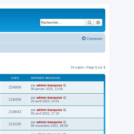
Rechercher
Recherche avancé
Connexion
14 sujets • Page
1
sur
1
VUES
DERNIER MESSAGE
par
admin-banquise
254806
09 janvier 2025, 13:56
par
admin-banquise
218456
24 avril 2023, 14:01
par
admin-banquise
218643
05 avril 2022, 17:19
par
admin-banquise
214195
08 novembre 2021, 08:59