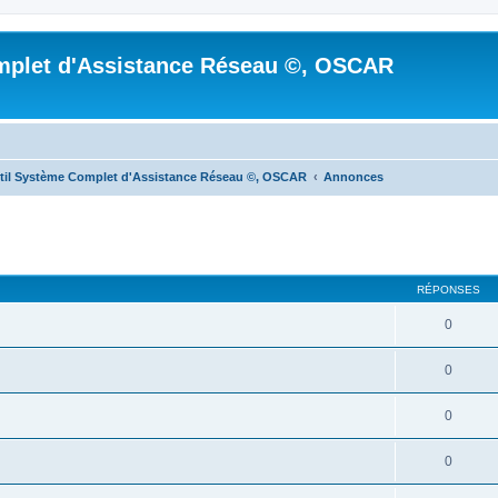
mplet d'Assistance Réseau ©, OSCAR
til Système Complet d'Assistance Réseau ©, OSCAR
Annonces
cher
cherche avancée
RÉPONSES
0
0
0
0