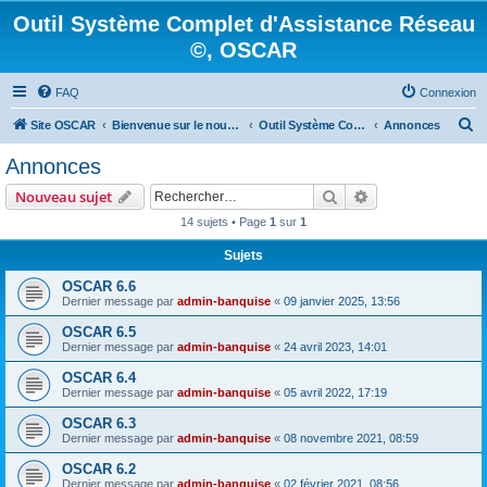
Outil Système Complet d'Assistance Réseau
©, OSCAR
FAQ
Connexion
R
Site OSCAR
Bienvenue sur le nouveau forum OSCAR
Outil Système Complet d'Assistance Réseau ©, OSCAR
Annonces
e
Annonces
c
Rechercher
Recherche avanc
Nouveau sujet
h
14 sujets • Page
1
sur
1
e
Sujets
r
c
OSCAR 6.6
Dernier message par
admin-banquise
«
09 janvier 2025, 13:56
h
OSCAR 6.5
e
Dernier message par
admin-banquise
«
24 avril 2023, 14:01
r
OSCAR 6.4
Dernier message par
admin-banquise
«
05 avril 2022, 17:19
OSCAR 6.3
Dernier message par
admin-banquise
«
08 novembre 2021, 08:59
OSCAR 6.2
Dernier message par
admin-banquise
«
02 février 2021, 08:56