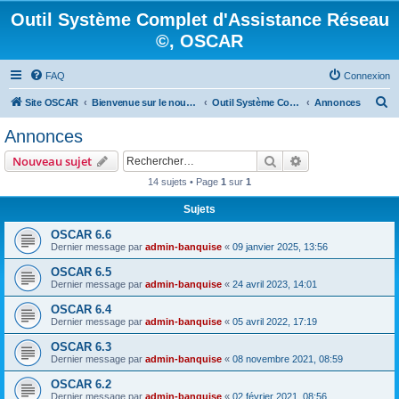
Outil Système Complet d'Assistance Réseau
©, OSCAR
FAQ
Connexion
R
Site OSCAR
Bienvenue sur le nouveau forum OSCAR
Outil Système Complet d'Assistance Réseau ©, OSCAR
Annonces
e
Annonces
c
Rechercher
Recherche avanc
Nouveau sujet
h
14 sujets • Page
1
sur
1
e
Sujets
r
c
OSCAR 6.6
Dernier message par
admin-banquise
«
09 janvier 2025, 13:56
h
OSCAR 6.5
e
Dernier message par
admin-banquise
«
24 avril 2023, 14:01
r
OSCAR 6.4
Dernier message par
admin-banquise
«
05 avril 2022, 17:19
OSCAR 6.3
Dernier message par
admin-banquise
«
08 novembre 2021, 08:59
OSCAR 6.2
Dernier message par
admin-banquise
«
02 février 2021, 08:56