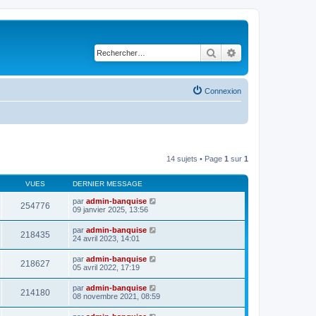
Rechercher
Recherche avancé
Connexion
14 sujets • Page
1
sur
1
VUES
DERNIER MESSAGE
par
admin-banquise
254776
09 janvier 2025, 13:56
par
admin-banquise
218435
24 avril 2023, 14:01
par
admin-banquise
218627
05 avril 2022, 17:19
par
admin-banquise
214180
08 novembre 2021, 08:59