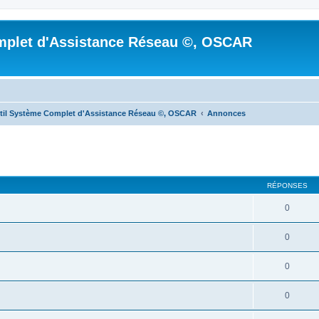
mplet d'Assistance Réseau ©, OSCAR
til Système Complet d'Assistance Réseau ©, OSCAR
Annonces
cher
cherche avancée
RÉPONSES
0
0
0
0