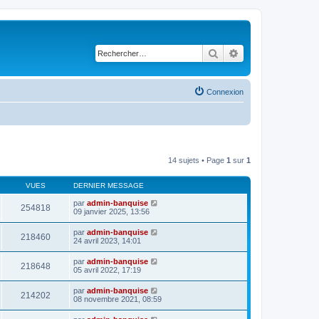
Rechercher
Recherche avancé
Connexion
14 sujets • Page
1
sur
1
VUES
DERNIER MESSAGE
par
admin-banquise
254818
09 janvier 2025, 13:56
par
admin-banquise
218460
24 avril 2023, 14:01
par
admin-banquise
218648
05 avril 2022, 17:19
par
admin-banquise
214202
08 novembre 2021, 08:59