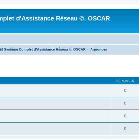
mplet d'Assistance Réseau ©, OSCAR
til Système Complet d'Assistance Réseau ©, OSCAR
Annonces
cher
cherche avancée
RÉPONSES
0
0
0
0