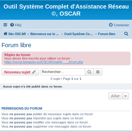
Outil Système Complet d'Assistance Réseau
©, OSCAR
FAQ
Connexion
R
Site OSCAR
Bienvenue sur le nouveau forum OSCAR
Outil Système Complet d'Assistance Réseau ©, OSCAR
Forum libre
e
Forum libre
c
Règles du forum
h
Vous devez être inscrits pour utiliser ce forum :
https://oscar.banquise.eu/OSCAR/stat/fo ... _forum.php
e
r
Rechercher
Recherche avanc
Nouveau sujet
c
0 sujet • Page
1
sur
1
h
Aucun sujet n’a été publié dans ce forum.
e
Aller
r
PERMISSIONS DU FORUM
Vous
ne pouvez pas
publier de nouveaux sujets dans ce forum
Vous
ne pouvez pas
répondre aux sujets dans ce forum
Vous
ne pouvez pas
modifier vos messages dans ce forum
Vous
ne pouvez pas
supprimer vos messages dans ce forum