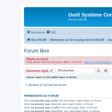
Outil Système Co
Forum OSCAR
Raccourcis
FAQ
Site OSCAR
Bienvenue sur le nouveau forum OSCAR
Ou
Forum libre
Règles du forum
Vous devez être inscrits pour utiliser ce forum :
https://oscar.banquise
Recher
Re
Nouveau sujet
Aucun sujet n’a été publié dans ce forum.
Revenir à l’accueil du forum
PERMISSIONS DU FORUM
Vous
ne pouvez pas
publier de nouveaux sujets dans ce forum
Vous
ne pouvez pas
répondre aux sujets dans ce forum
Vous
ne pouvez pas
modifier vos messages dans ce forum
Vous
ne pouvez pas
supprimer vos messages dans ce forum