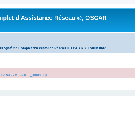
mplet d'Assistance Réseau ©, OSCAR
til Système Complet d'Assistance Réseau ©, OSCAR
Forum libre
.eu/OSCAR/stat/fo ... _forum.php
cher
cherche avancée