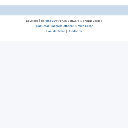
Développé par
phpBB
® Forum Software © phpBB Limited
Traduction française officielle
©
Miles Cellar
Confidentialité
|
Conditions