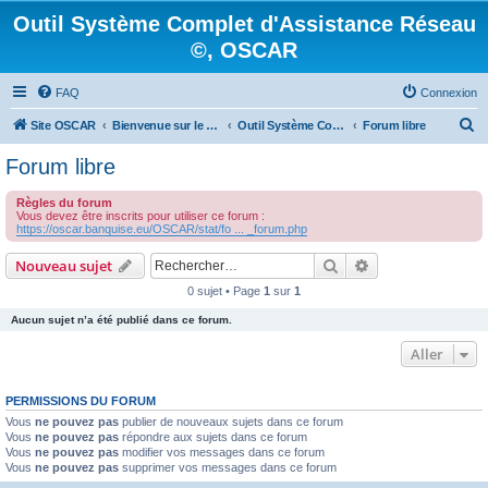
Outil Système Complet d'Assistance Réseau
©, OSCAR
FAQ
Connexion
R
Site OSCAR
Bienvenue sur le nouveau forum OSCAR
Outil Système Complet d'Assistance Réseau ©, OSCAR
Forum libre
e
Forum libre
c
Règles du forum
h
Vous devez être inscrits pour utiliser ce forum :
https://oscar.banquise.eu/OSCAR/stat/fo ... _forum.php
e
r
Rechercher
Recherche avanc
Nouveau sujet
c
0 sujet • Page
1
sur
1
h
Aucun sujet n’a été publié dans ce forum.
e
Aller
r
PERMISSIONS DU FORUM
Vous
ne pouvez pas
publier de nouveaux sujets dans ce forum
Vous
ne pouvez pas
répondre aux sujets dans ce forum
Vous
ne pouvez pas
modifier vos messages dans ce forum
Vous
ne pouvez pas
supprimer vos messages dans ce forum