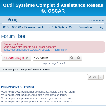
Outil Système Complet d'Assistance Réseau
©, OSCAR
FAQ
Connexion
R
Site OSCAR
Bienvenue sur le nouveau forum OSCAR
Outil Système Complet d'Assistance Réseau ©, OSCAR
Forum libre
e
Forum libre
c
Règles du forum
h
Vous devez être inscrits pour utiliser ce forum :
https://oscar.banquise.eu/OSCAR/stat/fo ... _forum.php
e
r
Rechercher
Recherche avanc
Nouveau sujet
c
0 sujet • Page
1
sur
1
h
Aucun sujet n’a été publié dans ce forum.
e
Aller
r
PERMISSIONS DU FORUM
Vous
ne pouvez pas
publier de nouveaux sujets dans ce forum
Vous
ne pouvez pas
répondre aux sujets dans ce forum
Vous
ne pouvez pas
modifier vos messages dans ce forum
Vous
ne pouvez pas
supprimer vos messages dans ce forum