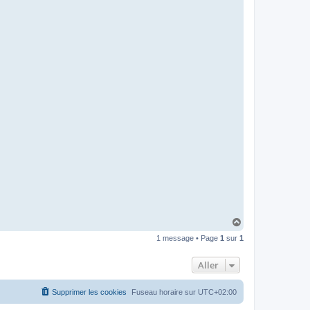
H
a
1 message • Page
1
sur
1
u
t
Aller
Supprimer les cookies
Fuseau horaire sur
UTC+02:00