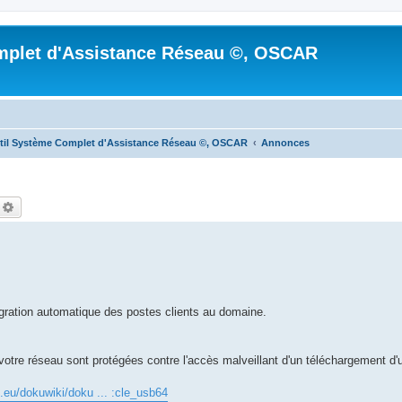
mplet d'Assistance Réseau ©, OSCAR
til Système Complet d'Assistance Réseau ©, OSCAR
Annonces
echercher
Recherche avancée
ration automatique des postes clients au domaine.
votre réseau sont protégées contre l'accès malveillant d'un téléchargement d'
e.eu/dokuwiki/doku ... :cle_usb64