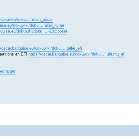
/dokuwiki/doku ... main_oscar
uise.eu/dokuwiki/doku ... aller_nvme
nquise.eu/dokuwiki/doku ... -10x:poste
//oscar.banquise.eu/dokuwiki/doku ... taller_efi
artitions en EFI
https://oscar.banquise.eu/dokuwiki/doku ... ubuntu_efi
lecharger