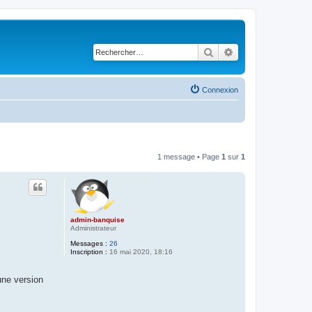
Rechercher
Recherche avancé
Connexion
1 message • Page
1
sur
1
admin-banquise
Administrateur
Messages :
26
Inscription :
16 mai 2020, 18:16
une version