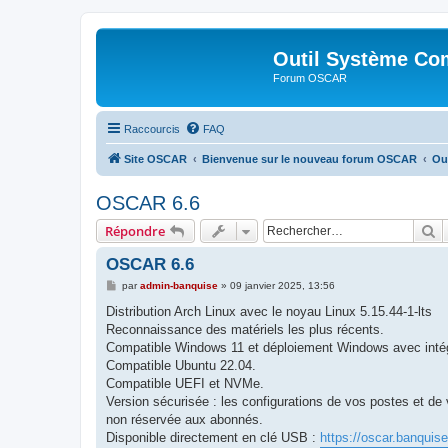
Outil Système Co
Forum OSCAR
Raccourcis
FAQ
Site OSCAR
Bienvenue sur le nouveau forum OSCAR
Ou
OSCAR 6.6
R
Répondre
OSCAR 6.6
M
par
admin-banquise
»
09 janvier 2025, 13:56
e
s
Distribution Arch Linux avec le noyau Linux 5.15.44-1-lts
s
Reconnaissance des matériels les plus récents.
a
g
Compatible Windows 11 et déploiement Windows avec intég
e
Compatible Ubuntu 22.04.
Compatible UEFI et NVMe.
Version sécurisée : les configurations de vos postes et de 
non réservée aux abonnés.
Disponible directement en clé USB :
https://oscar.banquis