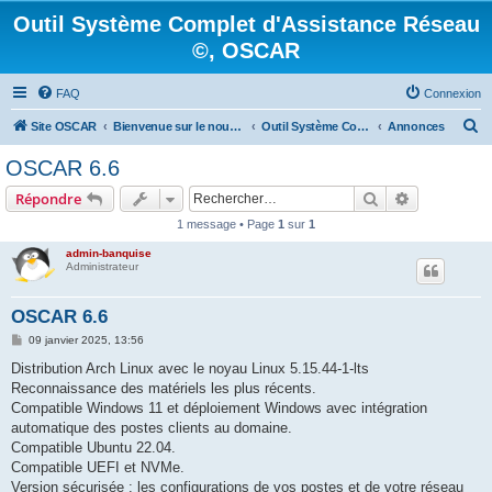
Outil Système Complet d'Assistance Réseau
©, OSCAR
FAQ
Connexion
R
Site OSCAR
Bienvenue sur le nouveau forum OSCAR
Outil Système Complet d'Assistance Réseau ©, OSCAR
Annonces
e
OSCAR 6.6
c
Rechercher
Recherche 
Répondre
h
1 message • Page
1
sur
1
e
admin-banquise
r
Administrateur
c
h
OSCAR 6.6
e
M
09 janvier 2025, 13:56
e
r
s
Distribution Arch Linux avec le noyau Linux 5.15.44-1-lts
s
Reconnaissance des matériels les plus récents.
a
g
Compatible Windows 11 et déploiement Windows avec intégration
e
automatique des postes clients au domaine.
Compatible Ubuntu 22.04.
Compatible UEFI et NVMe.
Version sécurisée : les configurations de vos postes et de votre réseau