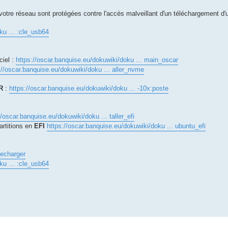
votre réseau sont protégées contre l'accès malveillant d'un téléchargement d'
ku ... :cle_usb64
ciel :
https://oscar.banquise.eu/dokuwiki/doku ... main_oscar
://oscar.banquise.eu/dokuwiki/doku ... aller_nvme
R
:
https://oscar.banquise.eu/dokuwiki/doku ... -10x:poste
//oscar.banquise.eu/dokuwiki/doku ... taller_efi
artitions en
EFI
https://oscar.banquise.eu/dokuwiki/doku ... ubuntu_efi
lecharger
ku ... :cle_usb64