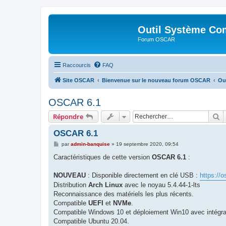
Outil Système Co
Forum OSCAR
Raccourcis
FAQ
Site OSCAR
Bienvenue sur le nouveau forum OSCAR
Ou
OSCAR 6.1
R
Répondre
OSCAR 6.1
M
par
admin-banquise
»
19 septembre 2020, 09:54
e
s
Caractéristiques de cette version
OSCAR 6.1
:
s
a
g
NOUVEAU
: Disponible directement en clé USB :
https://
e
Distribution
Arch Linux
avec le noyau 5.4.44-1-lts
Reconnaissance des matériels les plus récents.
Compatible
UEFI
et
NVMe
.
Compatible Windows 10 et déploiement Win10 avec intégra
Compatible Ubuntu 20.04.