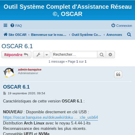
Outil Système Complet d'Assistance Réseau
©, OSCAR
FAQ
Connexion
R
Site OSCAR
Bienvenue sur le nouveau forum OSCAR
Outil Système Complet d'Assistance Réseau ©, OSCAR
Annonces
e
OSCAR 6.1
c
Rechercher
Recherche 
Répondre
h
1 message • Page
1
sur
1
e
admin-banquise
r
Administrateur
c
h
OSCAR 6.1
e
M
19 septembre 2020, 09:54
e
r
s
Caractéristiques de cette version
OSCAR 6.1
:
s
a
g
NOUVEAU
: Disponible directement en clé USB :
e
https://oscar.banquise.eu/dokuwiki/doku ... :cle_usb64
Distribution
Arch Linux
avec le noyau 5.4.44-1-lts
Reconnaissance des matériels les plus récents.
Compatible
UEFI
et
NVMe
.