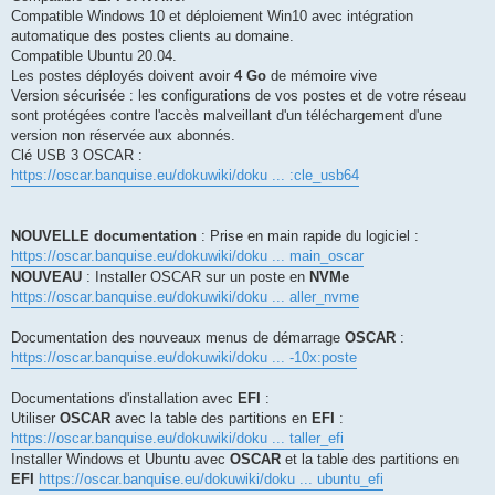
Compatible Windows 10 et déploiement Win10 avec intégration
automatique des postes clients au domaine.
Compatible Ubuntu 20.04.
Les postes déployés doivent avoir
4 Go
de mémoire vive
Version sécurisée : les configurations de vos postes et de votre réseau
sont protégées contre l'accès malveillant d'un téléchargement d'une
version non réservée aux abonnés.
Clé USB 3 OSCAR :
https://oscar.banquise.eu/dokuwiki/doku ... :cle_usb64
NOUVELLE documentation
: Prise en main rapide du logiciel :
https://oscar.banquise.eu/dokuwiki/doku ... main_oscar
NOUVEAU
: Installer OSCAR sur un poste en
NVMe
https://oscar.banquise.eu/dokuwiki/doku ... aller_nvme
Documentation des nouveaux menus de démarrage
OSCAR
:
https://oscar.banquise.eu/dokuwiki/doku ... -10x:poste
Documentations d'installation avec
EFI
:
Utiliser
OSCAR
avec la table des partitions en
EFI
:
https://oscar.banquise.eu/dokuwiki/doku ... taller_efi
Installer Windows et Ubuntu avec
OSCAR
et la table des partitions en
EFI
https://oscar.banquise.eu/dokuwiki/doku ... ubuntu_efi