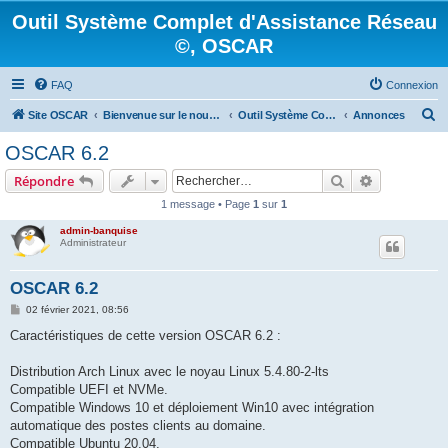
Outil Système Complet d'Assistance Réseau
©, OSCAR
FAQ
Connexion
R
Site OSCAR
Bienvenue sur le nouveau forum OSCAR
Outil Système Complet d'Assistance Réseau ©, OSCAR
Annonces
e
OSCAR 6.2
c
Rechercher
Recherche 
Répondre
h
1 message • Page
1
sur
1
e
admin-banquise
r
Administrateur
c
h
OSCAR 6.2
e
M
02 février 2021, 08:56
e
r
s
Caractéristiques de cette version OSCAR 6.2 :
s
a
g
Distribution Arch Linux avec le noyau Linux 5.4.80-2-lts
e
Compatible UEFI et NVMe.
Compatible Windows 10 et déploiement Win10 avec intégration
automatique des postes clients au domaine.
Compatible Ubuntu 20.04.