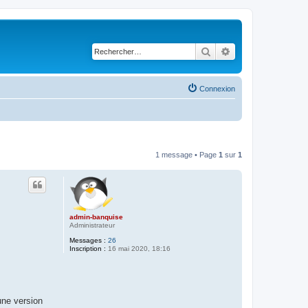
Rechercher
Recherche avancé
Connexion
1 message • Page
1
sur
1
admin-banquise
Administrateur
Messages :
26
Inscription :
16 mai 2020, 18:16
une version