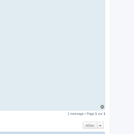
H
a
1 message • Page
1
sur
1
u
t
Aller