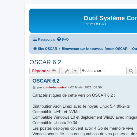
Outil Système Co
Forum OSCAR
Raccourcis
FAQ
Site OSCAR
Bienvenue sur le nouveau forum OSCAR
Ou
OSCAR 6.2
R
Répondre
OSCAR 6.2
M
par
admin-banquise
»
02 février 2021, 08:56
e
s
Caractéristiques de cette version OSCAR 6.2 :
s
a
g
Distribution Arch Linux avec le noyau Linux 5.4.80-2-lts
e
Compatible UEFI et NVMe.
Compatible Windows 10 et déploiement Win10 avec intégra
Compatible Ubuntu 20.04.
Les postes déployés doivent avoir 4 Go de mémoire vive
Version sécurisée : les configurations de vos postes et de 