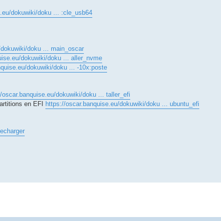
e.eu/dokuwiki/doku ... :cle_usb64
/dokuwiki/doku ... main_oscar
uise.eu/dokuwiki/doku ... aller_nvme
nquise.eu/dokuwiki/doku ... -10x:poste
//oscar.banquise.eu/dokuwiki/doku ... taller_efi
artitions en EFI
https://oscar.banquise.eu/dokuwiki/doku ... ubuntu_efi
lecharger