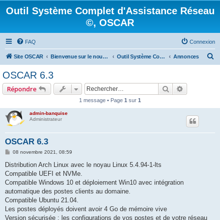
Outil Système Complet d'Assistance Réseau
©, OSCAR
FAQ
Connexion
R
Site OSCAR
Bienvenue sur le nouveau forum OSCAR
Outil Système Complet d'Assistance Réseau ©, OSCAR
Annonces
e
OSCAR 6.3
c
Rechercher
Recherche 
Répondre
h
1 message • Page
1
sur
1
e
admin-banquise
r
Administrateur
c
h
OSCAR 6.3
e
M
08 novembre 2021, 08:59
e
r
s
Distribution Arch Linux avec le noyau Linux 5.4.94-1-lts
s
Compatible UEFI et NVMe.
a
g
Compatible Windows 10 et déploiement Win10 avec intégration
e
automatique des postes clients au domaine.
Compatible Ubuntu 21.04.
Les postes déployés doivent avoir 4 Go de mémoire vive
Version sécurisée : les configurations de vos postes et de votre réseau