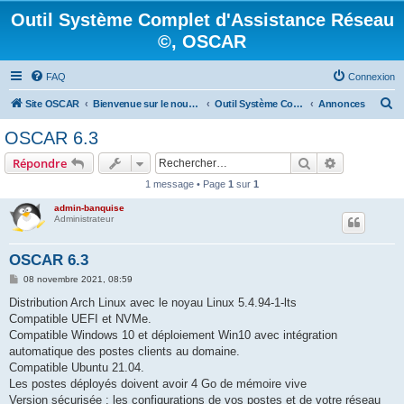
Outil Système Complet d'Assistance Réseau
©, OSCAR
FAQ
Connexion
R
Site OSCAR
Bienvenue sur le nouveau forum OSCAR
Outil Système Complet d'Assistance Réseau ©, OSCAR
Annonces
e
OSCAR 6.3
c
Rechercher
Recherche 
Répondre
h
1 message • Page
1
sur
1
e
admin-banquise
r
Administrateur
c
h
OSCAR 6.3
e
M
08 novembre 2021, 08:59
e
r
s
Distribution Arch Linux avec le noyau Linux 5.4.94-1-lts
s
Compatible UEFI et NVMe.
a
g
Compatible Windows 10 et déploiement Win10 avec intégration
e
automatique des postes clients au domaine.
Compatible Ubuntu 21.04.
Les postes déployés doivent avoir 4 Go de mémoire vive
Version sécurisée : les configurations de vos postes et de votre réseau