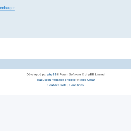
lecharger
Développé par
phpBB
® Forum Software © phpBB Limited
Traduction française officielle
©
Miles Cellar
Confidentialité
|
Conditions