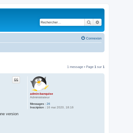
Rechercher
Recherche avancé
Connexion
1 message • Page
1
sur
1
admin-banquise
Administrateur
Messages :
26
Inscription :
16 mai 2020, 18:16
une version