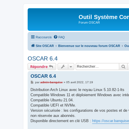
Outil Système Co
Forum OSCAR
Raccourcis
FAQ
Site OSCAR
Bienvenue sur le nouveau forum OSCAR
Ou
OSCAR 6.4
R
Répondre
OSCAR 6.4
M
par
admin-banquise
»
05 avril 2022, 17:19
e
s
Distribution Arch Linux avec le noyau Linux 5.10.82-1-lts
s
Compatible Windows 11 et déploiement Windows avec intég
a
g
Compatible Ubuntu 21.04.
e
Compatible UEFI et NVMe.
Version sécurisée : les configurations de vos postes et de 
non réservée aux abonnés.
Disponible directement en clé USB :
https://oscar.banquis