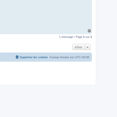
H
a
1 message • Page
1
sur
1
u
t
Aller
Supprimer les cookies
Fuseau horaire sur
UTC+02:00