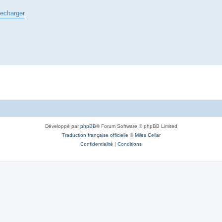
lecharger
Développé par
phpBB
® Forum Software © phpBB Limited
Traduction française officielle
©
Miles Cellar
Confidentialité
|
Conditions