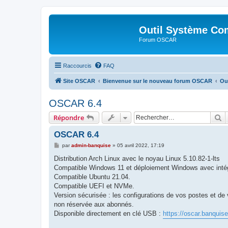
Outil Système Co
Forum OSCAR
Raccourcis
FAQ
Site OSCAR
Bienvenue sur le nouveau forum OSCAR
Ou
OSCAR 6.4
R
Répondre
OSCAR 6.4
M
par
admin-banquise
»
05 avril 2022, 17:19
e
s
Distribution Arch Linux avec le noyau Linux 5.10.82-1-lts
s
Compatible Windows 11 et déploiement Windows avec intég
a
g
Compatible Ubuntu 21.04.
e
Compatible UEFI et NVMe.
Version sécurisée : les configurations de vos postes et de 
non réservée aux abonnés.
Disponible directement en clé USB :
https://oscar.banquis