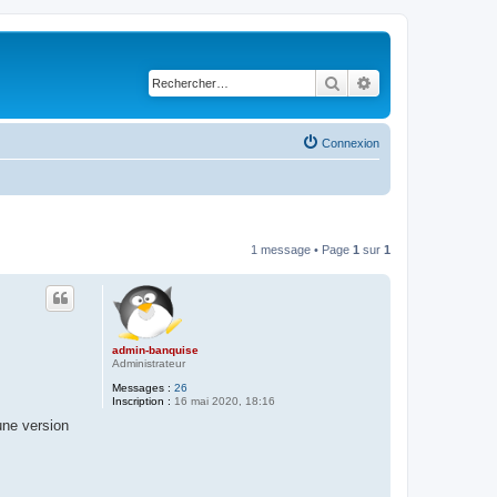
Rechercher
Recherche avancé
Connexion
1 message • Page
1
sur
1
admin-banquise
Administrateur
Messages :
26
Inscription :
16 mai 2020, 18:16
une version