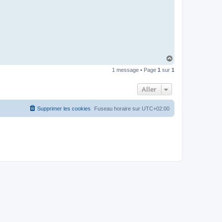
H
a
1 message • Page
1
sur
1
u
t
Aller
Supprimer les cookies
Fuseau horaire sur
UTC+02:00