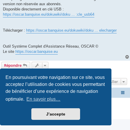
version non réservée aux abonnés.
Disponible directement en clé USB :
https://oscar.banquise.eu/dokuwiki/doku ... :cle_usb64
Télécharger :
https://oscar.banquise.eu/dokuwiki/doku ... elecharger
Outil Système Complet d'Assistance Réseau, OSCAR ©
Le site
https://oscar.banquise.eu
Répondre
1 message • Page
1
sur
1
En poursuivant votre navigation sur ce site, vous
Aller
acceptez l’utilisation de cookies vous permettant
de bénéficier d’une expérience de navigation
Site OSCAR
Bienvenue sur le nouveau forum OSCAR
optimale.
En savoir plus…
Développé par
phpBB
® Forum Software © phpBB Limited
Traduction française officielle
©
Miles Cellar
J’accepte
Confidentialité
|
Conditions