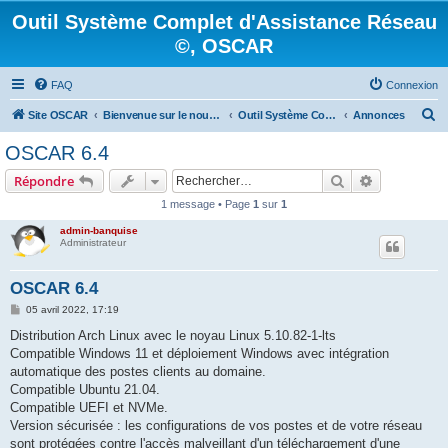
Outil Système Complet d'Assistance Réseau
©, OSCAR
FAQ
Connexion
R
Site OSCAR
Bienvenue sur le nouveau forum OSCAR
Outil Système Complet d'Assistance Réseau ©, OSCAR
Annonces
e
OSCAR 6.4
c
Rechercher
Recherche 
Répondre
h
1 message • Page
1
sur
1
e
admin-banquise
r
Administrateur
c
h
OSCAR 6.4
e
M
05 avril 2022, 17:19
e
r
s
Distribution Arch Linux avec le noyau Linux 5.10.82-1-lts
s
Compatible Windows 11 et déploiement Windows avec intégration
a
g
automatique des postes clients au domaine.
e
Compatible Ubuntu 21.04.
Compatible UEFI et NVMe.
Version sécurisée : les configurations de vos postes et de votre réseau
sont protégées contre l'accès malveillant d'un téléchargement d'une