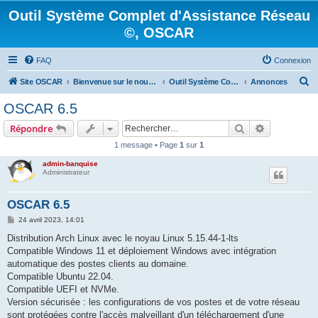
Outil Système Complet d'Assistance Réseau
©, OSCAR
FAQ
Connexion
R
Site OSCAR
Bienvenue sur le nouveau forum OSCAR
Outil Système Complet d'Assistance Réseau ©, OSCAR
Annonces
e
OSCAR 6.5
c
Rechercher
Recherche 
Répondre
h
1 message • Page
1
sur
1
e
admin-banquise
r
Administrateur
c
h
OSCAR 6.5
e
M
24 avril 2023, 14:01
e
r
s
Distribution Arch Linux avec le noyau Linux 5.15.44-1-lts
s
Compatible Windows 11 et déploiement Windows avec intégration
a
g
automatique des postes clients au domaine.
e
Compatible Ubuntu 22.04.
Compatible UEFI et NVMe.
Version sécurisée : les configurations de vos postes et de votre réseau
sont protégées contre l'accès malveillant d'un téléchargement d'une