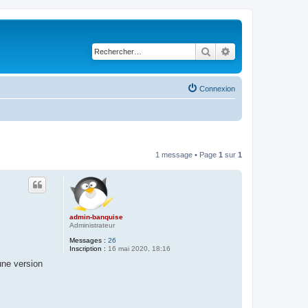
Rechercher
Recherche avancé
Connexion
1 message • Page
1
sur
1
admin-banquise
Administrateur
Messages :
26
Inscription :
16 mai 2020, 18:16
une version