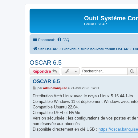
Outil Système Co
Forum OSCAR
Raccourcis
FAQ
Site OSCAR
Bienvenue sur le nouveau forum OSCAR
Ou
OSCAR 6.5
R
Répondre
OSCAR 6.5
M
par
admin-banquise
»
24 avril 2023, 14:01
e
s
Distribution Arch Linux avec le noyau Linux 5.15.44-1-lts
s
Compatible Windows 11 et déploiement Windows avec intég
a
g
Compatible Ubuntu 22.04.
e
Compatible UEFI et NVMe.
Version sécurisée : les configurations de vos postes et de 
non réservée aux abonnés.
Disponible directement en clé USB :
https://oscar.banquis