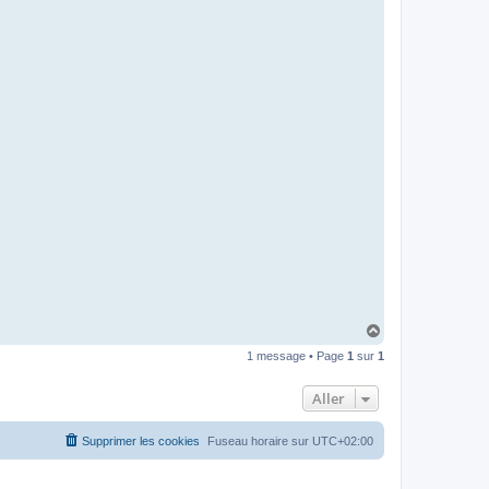
H
a
1 message • Page
1
sur
1
u
t
Aller
Supprimer les cookies
Fuseau horaire sur
UTC+02:00