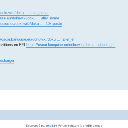
/dokuwiki/doku ... main_oscar
uise.eu/dokuwiki/doku ... aller_nvme
nquise.eu/dokuwiki/doku ... -10x:poste
//oscar.banquise.eu/dokuwiki/doku ... taller_efi
artitions en EFI
https://oscar.banquise.eu/dokuwiki/doku ... ubuntu_efi
lecharger
Développé par
phpBB
® Forum Software © phpBB Limited