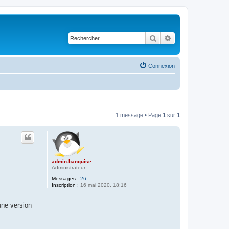
Rechercher
Recherche avancé
Connexion
1 message • Page
1
sur
1
admin-banquise
Administrateur
Messages :
26
Inscription :
16 mai 2020, 18:16
une version