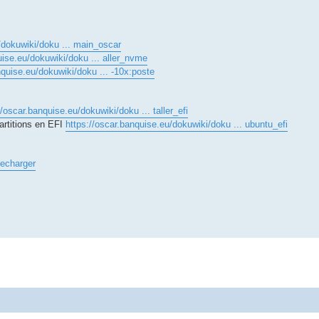
/dokuwiki/doku ... main_oscar
uise.eu/dokuwiki/doku ... aller_nvme
nquise.eu/dokuwiki/doku ... -10x:poste
//oscar.banquise.eu/dokuwiki/doku ... taller_efi
artitions en EFI
https://oscar.banquise.eu/dokuwiki/doku ... ubuntu_efi
lecharger