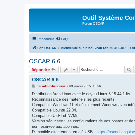
Outil Système Co
Forum OSCAR
Raccourcis
FAQ
Site OSCAR
Bienvenue sur le nouveau forum OSCAR
Ou
OSCAR 6.6
R
Répondre
OSCAR 6.6
M
par
admin-banquise
»
09 janvier 2025, 13:56
e
s
Distribution Arch Linux avec le noyau Linux 5.15.44-1-lts
s
Reconnaissance des matériels les plus récents.
a
g
Compatible Windows 11 et déploiement Windows avec intég
e
Compatible Ubuntu 22.04.
Compatible UEFI et NVMe.
Version sécurisée : les configurations de vos postes et de 
non réservée aux abonnés.
Disponible directement en clé USB :
https://oscar.banquis