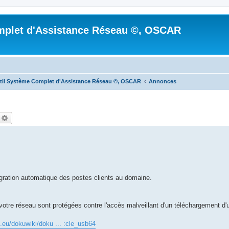
mplet d'Assistance Réseau ©, OSCAR
til Système Complet d'Assistance Réseau ©, OSCAR
Annonces
echercher
Recherche avancée
ration automatique des postes clients au domaine.
votre réseau sont protégées contre l'accès malveillant d'un téléchargement d'
e.eu/dokuwiki/doku ... :cle_usb64