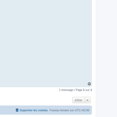
H
a
1 message • Page
1
sur
1
u
t
Aller
Supprimer les cookies
Fuseau horaire sur
UTC+02:00