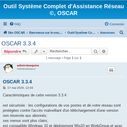
Outil Système Complet d'Assistance Réseau
©, OSCAR
FAQ
Connexion
R
Site OSCAR
Bienvenue sur le nouveau forum OSCAR
Outil Système Complet d'Assistance Réseau ©, OSCAR
Annonces
e
OSCAR 3.3.4
c
Rechercher
Recherche 
Répondre
h
1 message • Page
1
sur
1
e
admin-banquise
r
Administrateur
c
h
OSCAR 3.3.4
e
M
17 mai 2020, 12:04
e
r
s
Caractéristiques de cette version 3.3.4 :
s
a
g
est sécurisée : les configurations de vos postes et de votre réseau sont
e
protégées contre l'accès malveillant d'un téléchargement d'une version
non réservée aux abonnés;
ses menus sont plus clairs;
est compatible Windows 10 et déploiement Win10 en WorkGroup et avec