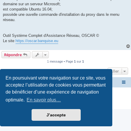
domaine sur un serveur Microsoft;
est compatible Ubuntu 16.04;
possède une ouvelle commande d'installation du proxy dans le menu
réseau.
Outil Système Complet d'Assistance Réseau, OSCAR ©
Le site
https://oscar.banquise.eu
Répondre
1 message • Page
1
sur
1
Aller
En poursuivant votre navigation sur ce site, vous
Site OSCAR
Bienvenue sur le nouveau forum OSCAR
acceptez l’utilisation de cookies vous permettant
de bénéficier d’une expérience de navigation
Développé par
phpBB
® Forum Software © phpBB Limited
Traduction française officielle
©
Miles Cellar
optimale.
En savoir plus…
Confidentialité
|
Conditions
J’accepte