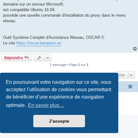
domaine sur un serveur Microsoft;
est compatible Ubuntu 16.04;
possède une ouvelle commande d'installation du proxy dans le menu
réseau.
Outil Système Complet d'Assistance Réseau, OSCAR ©
Le site
https://oscar.banquise.eu
Répondre
1 message • Page
1
sur
1
Aller
En poursuivant votre navigation sur ce site, vous
Site OSCAR
Bienvenue sur le nouveau forum OSCAR
acceptez l’utilisation de cookies vous permettant
de bénéficier d’une expérience de navigation
Développé par
phpBB
® Forum Software © phpBB Limited
Traduction française officielle
©
Miles Cellar
optimale.
En savoir plus…
Confidentialité
|
Conditions
J’accepte