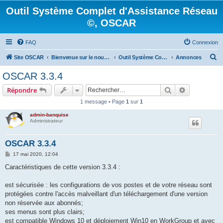
Outil Système Complet d'Assistance Réseau
©, OSCAR
FAQ
Connexion
R
Site OSCAR
Bienvenue sur le nouveau forum OSCAR
Outil Système Complet d'Assistance Réseau ©, OSCAR
Annonces
e
OSCAR 3.3.4
c
Rechercher
Recherche 
Répondre
h
1 message • Page
1
sur
1
e
admin-banquise
r
Administrateur
c
h
OSCAR 3.3.4
e
M
17 mai 2020, 12:04
e
r
s
Caractéristiques de cette version 3.3.4 :
s
a
g
est sécurisée : les configurations de vos postes et de votre réseau sont
e
protégées contre l'accès malveillant d'un téléchargement d'une version
non réservée aux abonnés;
ses menus sont plus clairs;
est compatible Windows 10 et déploiement Win10 en WorkGroup et avec