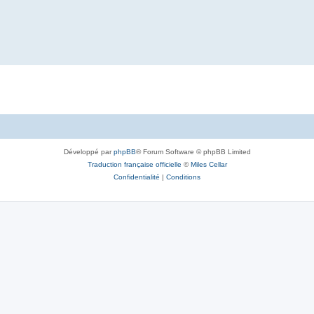
Développé par
phpBB
® Forum Software © phpBB Limited
Traduction française officielle
©
Miles Cellar
Confidentialité
|
Conditions