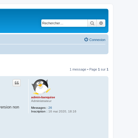
Rechercher
Recherche avancé
Connexion
1 message • Page
1
sur
1
admin-banquise
Administrateur
version non
Messages :
26
Inscription :
16 mai 2020, 18:16