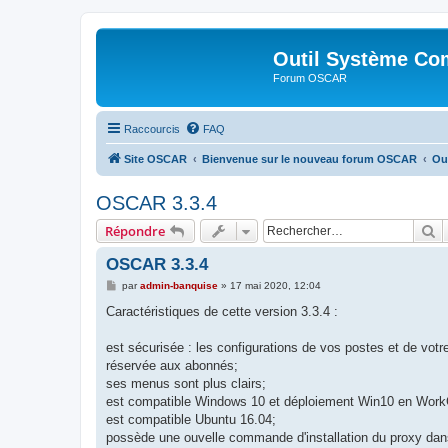
Outil Système Co
Forum OSCAR
Raccourcis
FAQ
Site OSCAR
Bienvenue sur le nouveau forum OSCAR
Ou
OSCAR 3.3.4
R
Répondre
OSCAR 3.3.4
M
par
admin-banquise
»
17 mai 2020, 12:04
e
s
Caractéristiques de cette version 3.3.4 :
s
a
g
est sécurisée : les configurations de vos postes et de votr
e
réservée aux abonnés;
ses menus sont plus clairs;
est compatible Windows 10 et déploiement Win10 en WorkG
est compatible Ubuntu 16.04;
possède une ouvelle commande d'installation du proxy dan