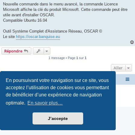
Nouvelle commande dans le menu avancé, la commande Licence
Microsoft affiche la clé du produit Microsoft. Cette commande peut être
utile avant d'installer OSCAR.
Compatible Ubuntu 16.04
Outil Système Complet d'Assistance Réseau, OSCAR ©
Le site
https://oscar.banquise.eu
Répondre
1 message • Page
1
sur
1
Aller
En poursuivant votre navigation sur ce site, vous
Site OSCAR
Bienvenue sur le nouveau forum OSCAR
acceptez l’utilisation de cookies vous permettant
Développé par
phpBB
® Forum Software © phpBB Limited
de bénéficier d’une expérience de navigation
Traduction française officielle
©
Miles Cellar
Confidentialité
|
Conditions
optimale.
En savoir plus…
J’accepte