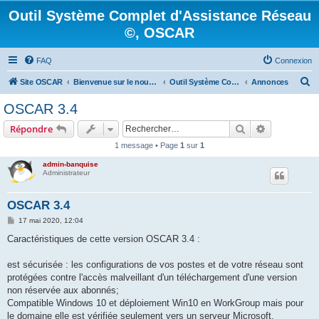
Outil Système Complet d'Assistance Réseau
©, OSCAR
FAQ
Connexion
R
Site OSCAR
Bienvenue sur le nouveau forum OSCAR
Outil Système Complet d'Assistance Réseau ©, OSCAR
Annonces
e
OSCAR 3.4
c
Rechercher
Recherche 
Répondre
h
1 message • Page
1
sur
1
e
admin-banquise
r
Administrateur
c
h
OSCAR 3.4
e
M
17 mai 2020, 12:04
e
r
s
Caractéristiques de cette version OSCAR 3.4 :
s
a
g
est sécurisée : les configurations de vos postes et de votre réseau sont
e
protégées contre l'accès malveillant d'un téléchargement d'une version
non réservée aux abonnés;
Compatible Windows 10 et déploiement Win10 en WorkGroup mais pour
le domaine elle est vérifiée seulement vers un serveur Microsoft.