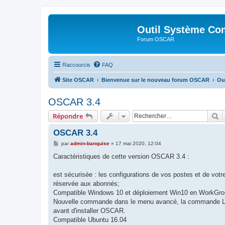
Outil Système Co
Forum OSCAR
Raccourcis
FAQ
Site OSCAR
Bienvenue sur le nouveau forum OSCAR
Ou
OSCAR 3.4
R
Répondre
OSCAR 3.4
M
par
admin-banquise
»
17 mai 2020, 12:04
e
s
Caractéristiques de cette version OSCAR 3.4 :
s
a
g
est sécurisée : les configurations de vos postes et de votr
e
réservée aux abonnés;
Compatible Windows 10 et déploiement Win10 en WorkGroup 
Nouvelle commande dans le menu avancé, la commande Licen
avant d'installer OSCAR.
Compatible Ubuntu 16.04