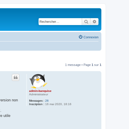
Rechercher
Recherche avancé
Connexion
1 message • Page
1
sur
1
admin-banquise
Administrateur
version non
Messages :
26
Inscription :
16 mai 2020, 18:16
.
 utile