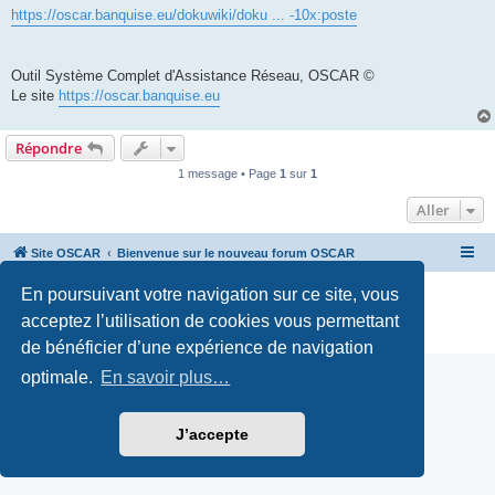
https://oscar.banquise.eu/dokuwiki/doku ... -10x:poste
Outil Système Complet d'Assistance Réseau, OSCAR ©
Le site
https://oscar.banquise.eu
Répondre
1 message • Page
1
sur
1
Aller
Site OSCAR
Bienvenue sur le nouveau forum OSCAR
En poursuivant votre navigation sur ce site, vous
Développé par
phpBB
® Forum Software © phpBB Limited
Traduction française officielle
©
Miles Cellar
acceptez l’utilisation de cookies vous permettant
Confidentialité
|
Conditions
de bénéficier d’une expérience de navigation
optimale.
En savoir plus…
J’accepte