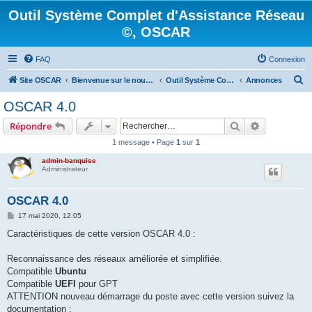
Outil Système Complet d'Assistance Réseau
©, OSCAR
FAQ
Connexion
R
Site OSCAR
Bienvenue sur le nouveau forum OSCAR
Outil Système Complet d'Assistance Réseau ©, OSCAR
Annonces
e
OSCAR 4.0
c
Rechercher
Recherche 
Répondre
h
1 message • Page
1
sur
1
e
admin-banquise
r
Administrateur
c
h
OSCAR 4.0
e
M
17 mai 2020, 12:05
e
r
s
Caractéristiques de cette version OSCAR 4.0 :
s
a
g
Reconnaissance des réseaux améliorée et simplifiée.
e
Compatible
Ubuntu
Compatible
UEFI
pour GPT
ATTENTION nouveau démarrage du poste avec cette version suivez la
documentation :