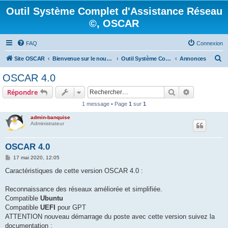
Outil Système Complet d'Assistance Réseau
©, OSCAR
FAQ
Connexion
R
Site OSCAR
Bienvenue sur le nouveau forum OSCAR
Outil Système Complet d'Assistance Réseau ©, OSCAR
Annonces
e
OSCAR 4.0
c
Rechercher
Recherche 
Répondre
h
1 message • Page
1
sur
1
e
admin-banquise
r
Administrateur
c
h
OSCAR 4.0
e
M
17 mai 2020, 12:05
e
r
s
Caractéristiques de cette version OSCAR 4.0 :
s
a
g
Reconnaissance des réseaux améliorée et simplifiée.
e
Compatible
Ubuntu
Compatible
UEFI
pour GPT
ATTENTION nouveau démarrage du poste avec cette version suivez la
documentation :