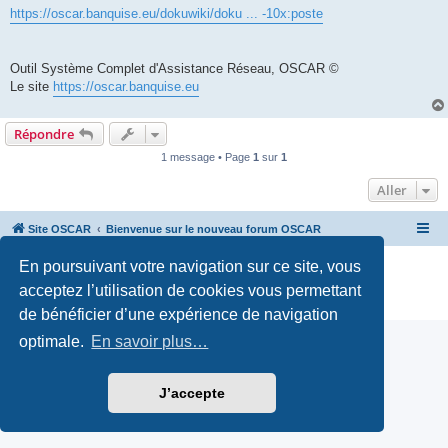
https://oscar.banquise.eu/dokuwiki/doku ... -10x:poste
Outil Système Complet d'Assistance Réseau, OSCAR ©
Le site
https://oscar.banquise.eu
Répondre
1 message • Page
1
sur
1
Aller
Site OSCAR
Bienvenue sur le nouveau forum OSCAR
En poursuivant votre navigation sur ce site, vous
Développé par
phpBB
® Forum Software © phpBB Limited
Traduction française officielle
©
Miles Cellar
acceptez l’utilisation de cookies vous permettant
Confidentialité
|
Conditions
de bénéficier d’une expérience de navigation
optimale.
En savoir plus…
J’accepte