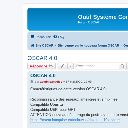
Outil Système Co
Forum OSCAR
Raccourcis
FAQ
Site OSCAR
Bienvenue sur le nouveau forum OSCAR
Ou
OSCAR 4.0
R
Répondre
OSCAR 4.0
M
par
admin-banquise
»
17 mai 2020, 12:05
e
s
Caractéristiques de cette version OSCAR 4.0 :
s
a
g
Reconnaissance des réseaux améliorée et simplifiée.
e
Compatible
Ubuntu
Compatible
UEFI
pour GPT
ATTENTION nouveau démarrage du poste avec cette versio
https://oscar.banquise.eu/dokuwiki/doku ... -10x:poste