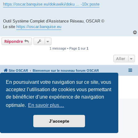
https://oscar.banquise.eu/dokuwiki/doku ... -10x:poste
Outil Système Complet d'Assistance Réseau, OSCAR ©
Le site
https://oscar.banquise.eu
Répondre
1 message • Page
1
sur
1
Aller
Site OSCAR
Bienvenue sur le nouveau forum OSCAR
En poursuivant votre navigation sur ce site, vous
Développé par
phpBB
® Forum Software © phpBB Limited
Traduction française officielle
©
Miles Cellar
acceptez l’utilisation de cookies vous permettant
Confidentialité
|
Conditions
de bénéficier d’une expérience de navigation
optimale.
En savoir plus…
J’accepte