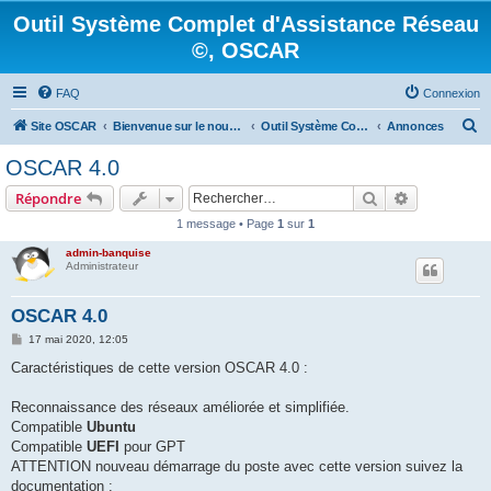
Outil Système Complet d'Assistance Réseau
©, OSCAR
FAQ
Connexion
R
Site OSCAR
Bienvenue sur le nouveau forum OSCAR
Outil Système Complet d'Assistance Réseau ©, OSCAR
Annonces
e
OSCAR 4.0
c
Rechercher
Recherche 
Répondre
h
1 message • Page
1
sur
1
e
admin-banquise
r
Administrateur
c
h
OSCAR 4.0
e
M
17 mai 2020, 12:05
e
r
s
Caractéristiques de cette version OSCAR 4.0 :
s
a
g
Reconnaissance des réseaux améliorée et simplifiée.
e
Compatible
Ubuntu
Compatible
UEFI
pour GPT
ATTENTION nouveau démarrage du poste avec cette version suivez la
documentation :