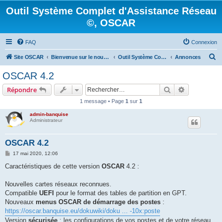
Outil Système Complet d'Assistance Réseau
©, OSCAR
FAQ
Connexion
R
Site OSCAR
Bienvenue sur le nouveau forum OSCAR
Outil Système Complet d'Assistance Réseau ©, OSCAR
Annonces
e
OSCAR 4.2
c
Rechercher
Recherche 
Répondre
h
1 message • Page
1
sur
1
e
admin-banquise
r
Administrateur
c
h
OSCAR 4.2
e
M
17 mai 2020, 12:06
e
r
s
Caractéristiques de cette version
OSCAR
4.2 :
s
a
g
Nouvelles cartes réseaux reconnues.
e
Compatible
UEFI
pour le format des tables de partition en GPT.
Nouveaux
menus OSCAR de démarrage des postes
:
https://oscar.banquise.eu/dokuwiki/doku ... -10x:poste
Version
sécurisée
: les configurations de vos postes et de votre réseau