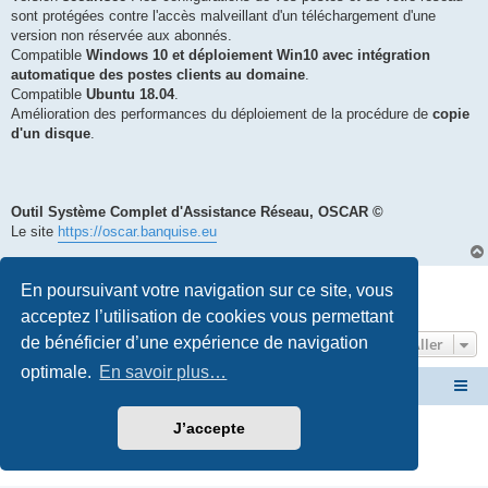
sont protégées contre l'accès malveillant d'un téléchargement d'une
version non réservée aux abonnés.
Compatible
Windows 10 et déploiement Win10 avec intégration
automatique des postes clients au domaine
.
Compatible
Ubuntu 18.04
.
Amélioration des performances du déploiement de la procédure de
copie
d'un disque
.
Outil Système Complet d'Assistance Réseau, OSCAR ©
Le site
https://oscar.banquise.eu
Répondre
En poursuivant votre navigation sur ce site, vous
1 message • Page
1
sur
1
acceptez l’utilisation de cookies vous permettant
de bénéficier d’une expérience de navigation
Aller
optimale.
En savoir plus…
Site OSCAR
Bienvenue sur le nouveau forum OSCAR
J’accepte
Développé par
phpBB
® Forum Software © phpBB Limited
Traduction française officielle
©
Miles Cellar
Confidentialité
|
Conditions