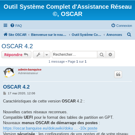
Outil Système Complet d'Assistance Réseau
©, OSCAR
FAQ
Connexion
R
Site OSCAR
Bienvenue sur le nouveau forum OSCAR
Outil Système Complet d'Assistance Réseau ©, OSCAR
Annonces
e
OSCAR 4.2
c
Rechercher
Recherche 
Répondre
h
1 message • Page
1
sur
1
e
admin-banquise
r
Administrateur
c
h
OSCAR 4.2
e
M
17 mai 2020, 12:06
e
r
s
Caractéristiques de cette version
OSCAR
4.2 :
s
a
g
Nouvelles cartes réseaux reconnues.
e
Compatible
UEFI
pour le format des tables de partition en GPT.
Nouveaux
menus OSCAR de démarrage des postes
:
https://oscar.banquise.eu/dokuwiki/doku ... -10x:poste
Version
sécurisée
: les configurations de vos postes et de votre réseau