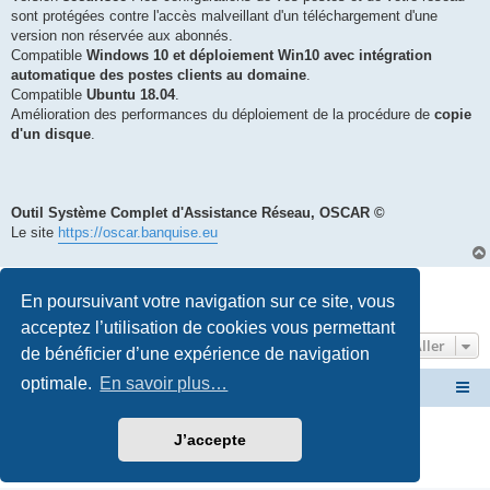
sont protégées contre l'accès malveillant d'un téléchargement d'une
version non réservée aux abonnés.
Compatible
Windows 10 et déploiement Win10 avec intégration
automatique des postes clients au domaine
.
Compatible
Ubuntu 18.04
.
Amélioration des performances du déploiement de la procédure de
copie
d'un disque
.
Outil Système Complet d'Assistance Réseau, OSCAR ©
Le site
https://oscar.banquise.eu
Répondre
En poursuivant votre navigation sur ce site, vous
1 message • Page
1
sur
1
acceptez l’utilisation de cookies vous permettant
Aller
de bénéficier d’une expérience de navigation
optimale.
En savoir plus…
Site OSCAR
Bienvenue sur le nouveau forum OSCAR
Développé par
phpBB
® Forum Software © phpBB Limited
J’accepte
Traduction française officielle
©
Miles Cellar
Confidentialité
|
Conditions