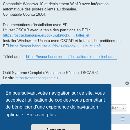
Compatible Windows 10 et déploiement Win10 avec intégration
automatique des postes clients au domaine.
Compatible Ubuntu 19.04.
Documentations d'installation avec EFI :
Utiliser OSCAR avec la table des partitions en EFI :
https://oscar.banquise.eu/dokuwiki/doku ... taller_efi
Installer Windows et Ubuntu avec OSCAR et la table des partitions en
EFI
https://oscar.banquise.eu/dokuwiki/doku ... ubuntu_efi
Télécharger :
https://oscar.banquise.eu/dokuwiki/doku ... elecharger
Outil Système Complet d'Assistance Réseau, OSCAR ©
Le site
https://oscar.banquise.eu
Répondre
En poursuivant votre navigation sur ce site, vous
1 message • Page
1
sur
1
acceptez l’utilisation de cookies vous permettant
de bénéficier d’une expérience de navigation
Aller
optimale.
En savoir plus…
Site OSCAR
Bienvenue sur le nouveau forum OSCAR
J’accepte
Développé par
phpBB
® Forum Software © phpBB Limited