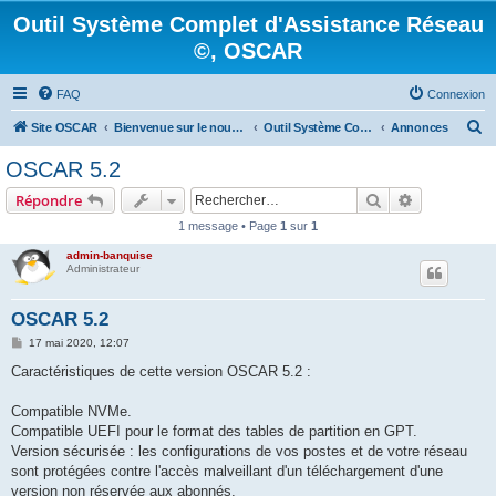
Outil Système Complet d'Assistance Réseau
©, OSCAR
FAQ
Connexion
R
Site OSCAR
Bienvenue sur le nouveau forum OSCAR
Outil Système Complet d'Assistance Réseau ©, OSCAR
Annonces
e
OSCAR 5.2
c
Rechercher
Recherche 
Répondre
h
1 message • Page
1
sur
1
e
admin-banquise
r
Administrateur
c
h
OSCAR 5.2
e
M
17 mai 2020, 12:07
e
r
s
Caractéristiques de cette version OSCAR 5.2 :
s
a
g
Compatible NVMe.
e
Compatible UEFI pour le format des tables de partition en GPT.
Version sécurisée : les configurations de vos postes et de votre réseau
sont protégées contre l'accès malveillant d'un téléchargement d'une
version non réservée aux abonnés.