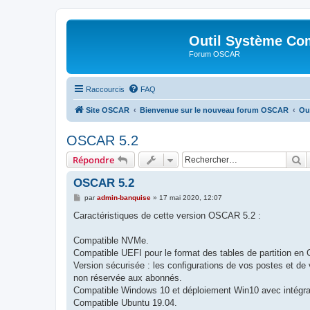
Outil Système Co
Forum OSCAR
Raccourcis
FAQ
Site OSCAR
Bienvenue sur le nouveau forum OSCAR
Ou
OSCAR 5.2
R
Répondre
OSCAR 5.2
M
par
admin-banquise
»
17 mai 2020, 12:07
e
s
Caractéristiques de cette version OSCAR 5.2 :
s
a
g
Compatible NVMe.
e
Compatible UEFI pour le format des tables de partition en
Version sécurisée : les configurations de vos postes et de 
non réservée aux abonnés.
Compatible Windows 10 et déploiement Win10 avec intégra
Compatible Ubuntu 19.04.