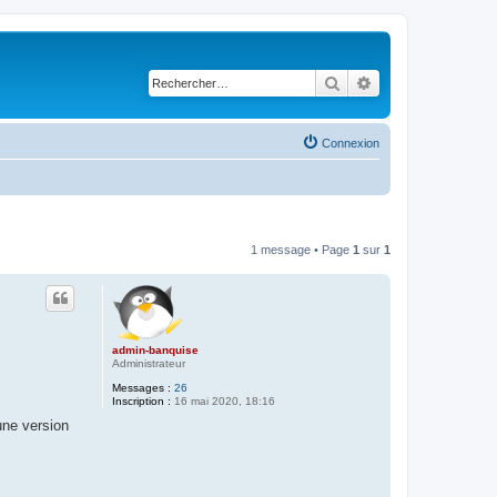
Rechercher
Recherche avancé
Connexion
1 message • Page
1
sur
1
admin-banquise
Administrateur
Messages :
26
Inscription :
16 mai 2020, 18:16
une version