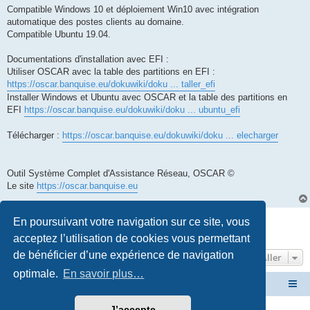
Compatible Windows 10 et déploiement Win10 avec intégration
automatique des postes clients au domaine.
Compatible Ubuntu 19.04.
Documentations d'installation avec EFI :
Utiliser OSCAR avec la table des partitions en EFI :
https://oscar.banquise.eu/dokuwiki/doku ... taller_efi
Installer Windows et Ubuntu avec OSCAR et la table des partitions en
EFI
https://oscar.banquise.eu/dokuwiki/doku ... ubuntu_efi
Télécharger :
https://oscar.banquise.eu/dokuwiki/doku ... elecharger
Outil Système Complet d'Assistance Réseau, OSCAR ©
Le site
https://oscar.banquise.eu
Répondre
En poursuivant votre navigation sur ce site, vous
1 message • Page
1
sur
1
acceptez l’utilisation de cookies vous permettant
de bénéficier d’une expérience de navigation
Aller
optimale.
En savoir plus…
Site OSCAR
Bienvenue sur le nouveau forum OSCAR
J’accepte
Développé par
phpBB
® Forum Software © phpBB Limited