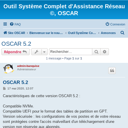
Outil Système Complet d'Assistance Réseau
©, OSCAR
FAQ
Connexion
R
Site OSCAR
Bienvenue sur le nouveau forum OSCAR
Outil Système Complet d'Assistance Réseau ©, OSCAR
Annonces
e
OSCAR 5.2
c
Rechercher
Recherche 
Répondre
h
1 message • Page
1
sur
1
e
admin-banquise
r
Administrateur
c
h
OSCAR 5.2
e
M
17 mai 2020, 12:07
e
r
s
Caractéristiques de cette version OSCAR 5.2 :
s
a
g
Compatible NVMe.
e
Compatible UEFI pour le format des tables de partition en GPT.
Version sécurisée : les configurations de vos postes et de votre réseau
sont protégées contre l'accès malveillant d'un téléchargement d'une
version non réservée aux abonnés.