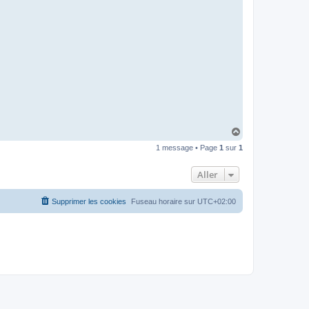
H
a
1 message • Page
1
sur
1
u
t
Aller
Supprimer les cookies
Fuseau horaire sur
UTC+02:00