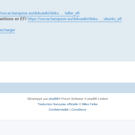
//oscar.banquise.eu/dokuwiki/doku ... taller_efi
artitions en EFI
https://oscar.banquise.eu/dokuwiki/doku ... ubuntu_efi
lecharger
Développé par
phpBB
® Forum Software © phpBB Limited
Traduction française officielle
©
Miles Cellar
Confidentialité
|
Conditions