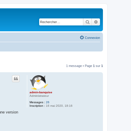
Rechercher
Recherche avancé
Connexion
1 message • Page
1
sur
1
admin-banquise
Administrateur
Messages :
26
Inscription :
16 mai 2020, 18:16
une version