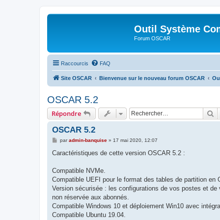
Outil Système Co
Forum OSCAR
Raccourcis
FAQ
Site OSCAR
Bienvenue sur le nouveau forum OSCAR
Ou
OSCAR 5.2
R
Répondre
OSCAR 5.2
M
par
admin-banquise
»
17 mai 2020, 12:07
e
s
Caractéristiques de cette version OSCAR 5.2 :
s
a
g
Compatible NVMe.
e
Compatible UEFI pour le format des tables de partition en
Version sécurisée : les configurations de vos postes et de 
non réservée aux abonnés.
Compatible Windows 10 et déploiement Win10 avec intégra
Compatible Ubuntu 19.04.