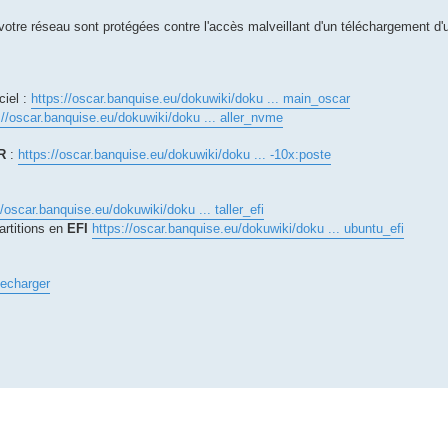
votre réseau sont protégées contre l'accès malveillant d'un téléchargement d'
ciel :
https://oscar.banquise.eu/dokuwiki/doku ... main_oscar
://oscar.banquise.eu/dokuwiki/doku ... aller_nvme
R
:
https://oscar.banquise.eu/dokuwiki/doku ... -10x:poste
//oscar.banquise.eu/dokuwiki/doku ... taller_efi
artitions en
EFI
https://oscar.banquise.eu/dokuwiki/doku ... ubuntu_efi
lecharger