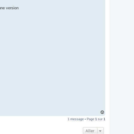
une version
H
a
1 message • Page
1
sur
1
u
t
Aller