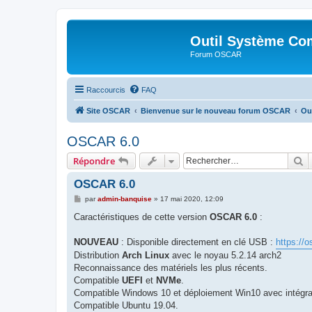
Outil Système Co
Forum OSCAR
Raccourcis
FAQ
Site OSCAR
Bienvenue sur le nouveau forum OSCAR
Ou
OSCAR 6.0
R
Répondre
OSCAR 6.0
M
par
admin-banquise
»
17 mai 2020, 12:09
e
s
Caractéristiques de cette version
OSCAR 6.0
:
s
a
g
NOUVEAU
: Disponible directement en clé USB :
https://
e
Distribution
Arch Linux
avec le noyau 5.2.14 arch2
Reconnaissance des matériels les plus récents.
Compatible
UEFI
et
NVMe
.
Compatible Windows 10 et déploiement Win10 avec intégra
Compatible Ubuntu 19.04.