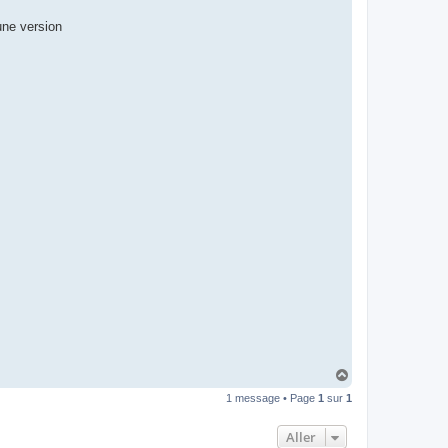
une version
H
a
1 message • Page
1
sur
1
u
t
Aller