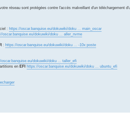
votre réseau sont protégées contre l'accès malveillant d'un téléchargement d'
ciel :
https://oscar.banquise.eu/dokuwiki/doku ... main_oscar
://oscar.banquise.eu/dokuwiki/doku ... aller_nvme
R
:
https://oscar.banquise.eu/dokuwiki/doku ... -10x:poste
//oscar.banquise.eu/dokuwiki/doku ... taller_efi
artitions en
EFI
https://oscar.banquise.eu/dokuwiki/doku ... ubuntu_efi
lecharger