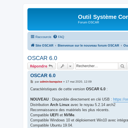
Outil Système Co
Forum OSCAR
Raccourcis
FAQ
Site OSCAR
Bienvenue sur le nouveau forum OSCAR
Ou
OSCAR 6.0
R
Répondre
OSCAR 6.0
M
par
admin-banquise
»
17 mai 2020, 12:09
e
s
Caractéristiques de cette version
OSCAR 6.0
:
s
a
g
NOUVEAU
: Disponible directement en clé USB :
https://
e
Distribution
Arch Linux
avec le noyau 5.2.14 arch2
Reconnaissance des matériels les plus récents.
Compatible
UEFI
et
NVMe
.
Compatible Windows 10 et déploiement Win10 avec intégra
Compatible Ubuntu 19.04.